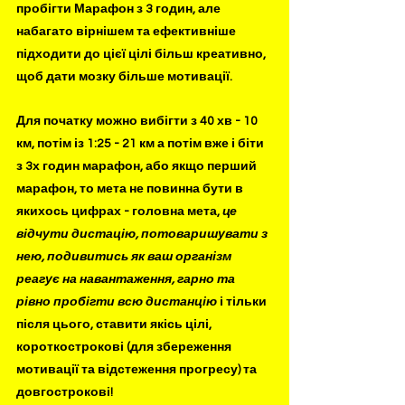
пробігти Марафон з 3 годин, але 
набагато вірнішем та ефективніше 
підходити до цієї цілі більш креативно, 
щоб дати мозку більше мотивації.
Для початку можно вибігти з 40 хв - 10 
км, потім із 1:25 - 21 км а потім вже і біти 
з 3х годин марафон, або якщо перший 
марафон, то мета не повинна бути в 
якихось цифрах - головна мета, 
це 
відчути дистацію, потоваришувати з 
нею, подивитись як ваш організм 
реагує на навантаження, гарно та 
рівно пробігти всю дистанцію
 і тільки 
після цього, ставити якісь цілі, 
короткострокові (для збереження 
мотивації та відстеження прогресу) та 
довгострокові! 