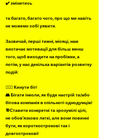
✔️ змінитись
та багато, багато чого, про що ми навіть 
не можемо собі уявити.
Зазвичай, перші тижні, місяці, нам 
вистачає мотивації для більш менш 
того, щоб виходити на пробіжки, а 
потім, у нас декілька варіантів розвитку 
подій: 
🤦🏻‍♂️ Кинути біг! 
👥 Бігати інколи, як буде настрій та/або 
бігова компанія в спільноті однодумців! 
🎯Ставити конкретні та зрозумілі цілі, 
не обов’язково легкі, але вони повинні 
бути, як короткострокові так і 
довгострокові!