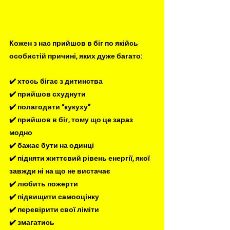
Кожен з нас прийшов в біг по якійсь 
особистій причині, яких дуже багато: 
✔️ хтось бігає з дитинства
✔️ прийшов схуднути
✔️ полагодити “кукуху”
✔️ прийшов в біг, тому що це зараз 
модно
✔️ бажає бути на одинці
✔️ підняти життєвий рівень енергії, якої 
завжди ні на що не вистачає
✔️ любить пожерти
✔️ підвищити самооцінку
✔️ перевірити свої ліміти
✔️ змагатись