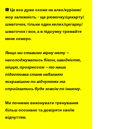
🙈 Це все дуже схоже на алко/куріння/
жор залежність - ще рюмочку/цикарту/
шматочок, тільки один келих/цигарку/
шматочок і все, а в підсумку тримайте 
мене семеро.
Якщо ми ставимо вірну мету – 
насолоджуватись бігом, швидкістю, 
міццю, прогрессом – то наша 
підготовка стане набагато 
яскравішою по відчуттях та 
сприйматись буде зовсім по іншому. 
Ми почнемо виконувати тренування 
більш осознано та довіряти своїм 
відчуттям. 