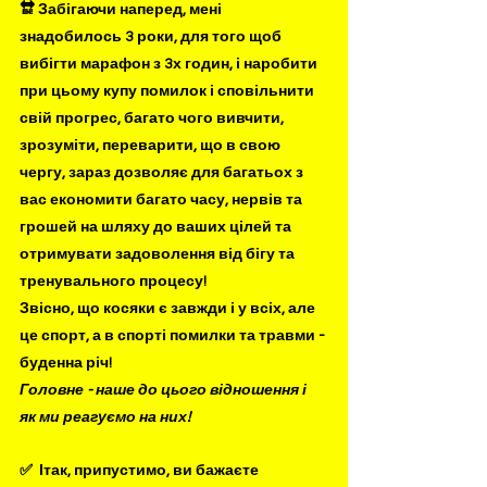
🔛 Забігаючи наперед, мені 
знадобилось 3 роки, для того щоб 
вибігти марафон з 3х годин, і наробити 
при цьому купу помилок і сповільнити 
свій прогрес, багато чого вивчити, 
зрозуміти, переварити, що в свою 
чергу, зараз дозволяє для багатьох з 
вас економити багато часу, нервів та 
грошей на шляху до ваших цілей та 
отримувати задоволення від бігу та 
тренувального процесу! 
Звісно, що косяки є завжди і у всіх, але 
це спорт, а в спорті помилки та травми - 
буденна річ! 
Головне - наше до цього відношення і 
як ми реагуємо на них! 
✅  Ітак, припустимо, ви бажаєте 