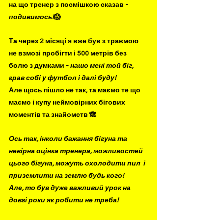
на що тренер з посмішкою сказав - 
подивимось!
😱 
Та через 2 місяці я вже був з травмою 
не взмозі пробігти і 500 метрів без 
болю з думками -
 нашо мені той біг, 
грав собі у футбол і далі буду! 
Але щось пішло не так, та маємо те що 
маємо і купу неймовірних бігових 
моментів та знайомств 🙈
Ось так, інколи бажання бігуна та 
невірна оцінка тренера, можливостей 
цього бігуна, можуть охолодити пил  і 
приземлити на землю будь кого! 
Але, то був дуже важливий урок на 
довгі роки як робити не треба!  