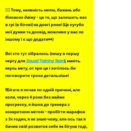
✍🏻 Тому, наявність 
мети, бажань або 
бігового двіжу
 - це те, що залишить вас 
в грі (в бігові) на довгі роки! (Це сугубо 
мої думки та досвід, можливо у вас по 
іншому і є що додати👀)
Всі хто тут зібрались (пишу в першу 
чергу для 
Squad Training Team
), мають 
якусь мету, от про це і хотілось би 
поговорити трохи детальніше! 
❗️Бігати я почав по одній причині, але 
коли, через 4 роки без майже 
прогрессу, я йшов до тренера з 
конкретною метою - пробігти марафон 
з 3х годин, я не знаю чому, але ось так я 
бачив свій розвиток себе як бігуна тоді, 