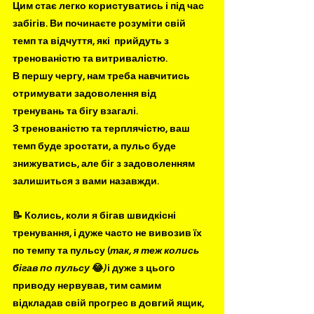
Цим стає легко користуватись і під час 
забігів. Ви починаєте розуміти свій 
темп та відчуття, які  прийдуть з 
тренованістю та витривалістю.
В першу чергу, нам треба навчитись 
отримувати задоволення від 
тренувань та бігу взагалі. 
З тренованістю та терплячістю, ваш 
темп буде зростати, а пульс буде 
знижуватись, але біг з задоволенням 
залишиться з вами назавжди.
📝 Колись, коли я бігав швидкісні 
тренування, і дуже часто не вивозив їх 
по темпу та пульсу (
так, я теж колись 
бігав по пульсу 
😂
)
 і дуже з цього 
приводу нервував, тим самим 
відкладав свій прогрес в довгий ящик, 