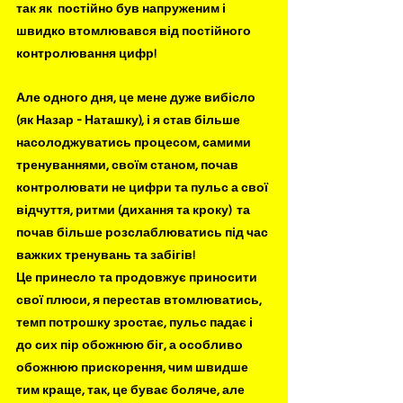
так як  постійно був напруженим і 
швидко втомлювався від постійного 
контролювання цифр!
Але одного дня, це мене дуже вибісло 
(як Назар - Наташку), і я став більше 
насолоджуватись процесом, самими 
тренуваннями, своїм станом, почав 
контролювати не цифри та пульс а свої 
відчуття, ритми (дихання та кроку)  та 
почав більше розслаблюватись під час 
важких тренувань та забігів! 
Це принесло та продовжує приносити 
свої плюси, я перестав втомлюватись, 
темп потрошку зростає, пульс падає і 
до сих пір обожнюю біг, а особливо 
обожнюю прискорення, чим швидше 
тим краще, так, це буває боляче, але 