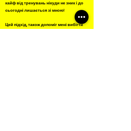
кайф від тренувань нікуди не зник і до 
сьогодні лишається зі мною!  
Цей підхід, також допоміг мені вибігти 
марафон із 3х годин, не помітно, не 
ставлячи такої мети, так як я знав, що 
обов'язково це зроблю, коли прийде 
час, та всі результати які є сьогодні, 
отримані з мисленням “Якщо і 
страждати, то розслаблено та в кайф”. 
Хоч раніше для мене ці цифри були 
неймовірно швидкими, сьогодні вони 
норм і я знаю що буде ще швидше доки, 
поки є задоволення від бігу, є 
тренування та бажання бути швидшим 
ніж був, доти, доки є ентузіазм та 
спільнота "
бігових наркоманів
"😈! 