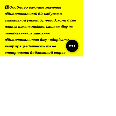
3️⃣ Особливо важливе значення 
відновлювальний біг набуває в 
змагальний (піковий) період, коли дуже 
висока інтенсивність нашого бігу на 
тренуваннях, а завдання 
відновлювального бігу - зберігати 
нашу працездатність та не 
створювати додатковий стрес.
⠀
Це обов'язковий компонент 
тренувального плану, який 
покликаний не відновлювати нас, а 
робити ще сильнішим та кращим 
бігуном! 
Більше бігового об'єму = більше 
якісних тренувань = кращі бігові 