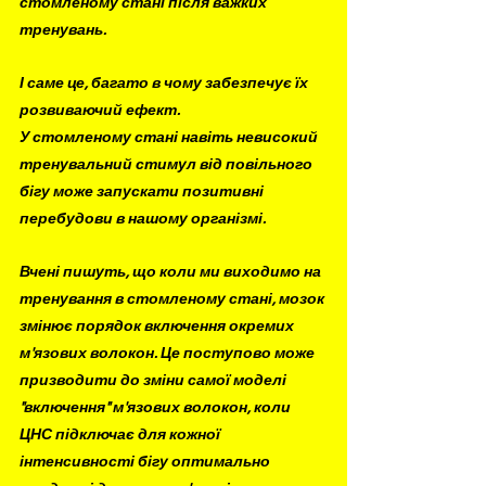
стомленому стані після важких 
тренувань. 
І саме це, багато в чому забезпечує їх 
розвиваючий ефект. 
У стомленому стані навіть невисокий 
тренувальний стимул від повільного 
бігу може запускати позитивні 
перебудови в нашому організмі.
Вчені пишуть, що коли ми виходимо на 
тренування в стомленому стані, мозок 
змінює порядок включення окремих 
м'язових волокон. Це поступово може 
призводити до зміни самої моделі 
"включення" м'язових волокон, коли 
ЦНС підключає для кожної 
інтенсивності бігу оптимально 