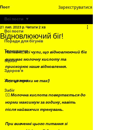
Зареєструватися
Пост
Всі пости
21 лип. 2023 р.
Читати 2 хв
Всі пости
Відновлюючий біг!
Поради для бігунів
Тренування
Напевно, всі чули, що відновлюючий біг 
вимиває молочну кислоту та 
Squad
прискорює наше відновлення.
Здоров'я
Харчування
Але це трохи не так!) 
Забіг
✍🏻 Молочна кислота повертається до 
норми максимум за годину, навіть 
після найважчих тренувань.
При вивченні цього питання зі 