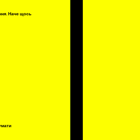
ння. Наче щось 
умати 