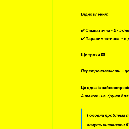
Відновлення:
✔️ Симпатична -
 2 - 5 д
✔️ Парасимпатична  - від
Ще трохи 🙈
Перетренованість – це 
⠀
Це одна із найпоширені
А також - це  ґрунт д
⠀
Головна проблема пе
хочуть визнавати ї