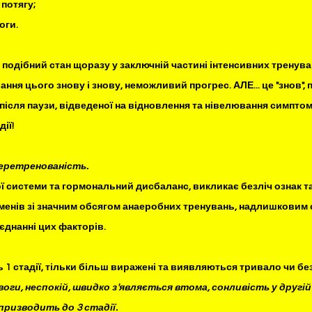
 потягу;
оги.
подібний стан щоразу у заключній частині інтенсивних тренувань
ння цього знову і знову, неможливий прогрес. АЛЕ... це "знов", 
ісля паузи, відведеної на відновлення та нівелювання симптомі
ії!
еретренованість. 
 системи та гормональний дисбаланс, викликає безліч ознак та
менів зі значним обсягом анаеробних тренувань, надлишковим 
єднанні цих факторів.
1 стадії, тільки більш виражені та виявляються тривало чи бе
и, неспокій, швидко з'являється втома, сонливість у другій 
призводить до 3 стадії.