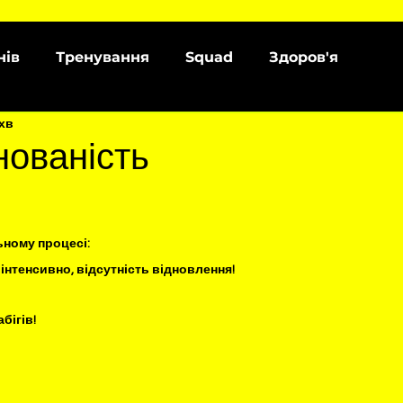
нів
Тренування
Squad
Здоров'я
 хв
ованість
ьному процесі:
, інтенсивно, відсутність відновлення!
бігів!