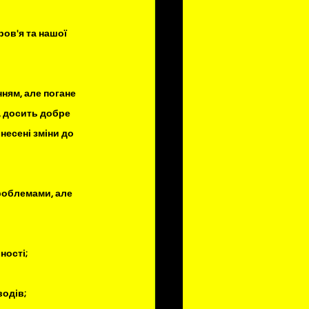
ов'я та нашої 
ням, але погане 
, досить добре 
несені зміни до 
роблемами, але 
ності;
водів;