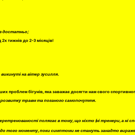
нів достатньо;
 2х тижнів до 2-3 місяців!
викинуті на вітер зусилля.
ших проблем бігунів, яка заважає досягти нам свого спортивног
ля розвитку травм та поганого самопочуття.
ретренованості полягає в тому, що ніхто (ні тренери, а ні сп
ї до того моменту, поки симптоми не стануть занадто вираж