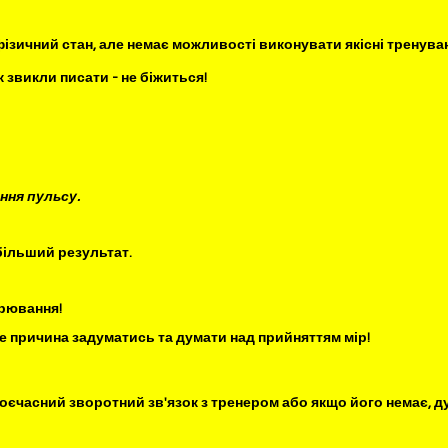
ізичний стан, але немає можливості виконувати якісні тренува
к звикли писати - не біжиться!
ання пульсу.
більший результат. 
рювання! 
же причина задуматись та думати над прийняттям мір!
воєчасний зворотний зв'язок з тренером або якщо його немає, д