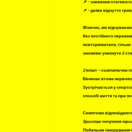
📌 
- зниження статевого
📌 - деяке відчуття трив
⠀
Фізично, ми відчуваємо 
без постійного пережива
повторюватися, тільки п
зможемо уникнути 2 стад
⠀
2 етап – симпатична п
Виникає втома нервової
Зустрічається у спортс
способі життя та при по
⠀
Симптоми відповідають 
Зростає почуття тривог
Подальше ігнорування 