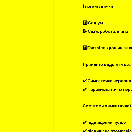
❗️ погані звички
4️⃣ Соціум
📝 Сім'я, робота, війна
5️⃣Гострі та хронічні з
Прийнято виділяти два 
✔️ Симпатична нервова
✔️ Парасимпатична нер
Симптоми симпатичної 
✔️ підвищений пульс
✔️ підвищена втомленіс