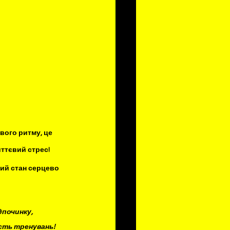
вого ритму, це 
ттєвий стрес! 
ий стан серцево 
починку, 
ість тренувань!