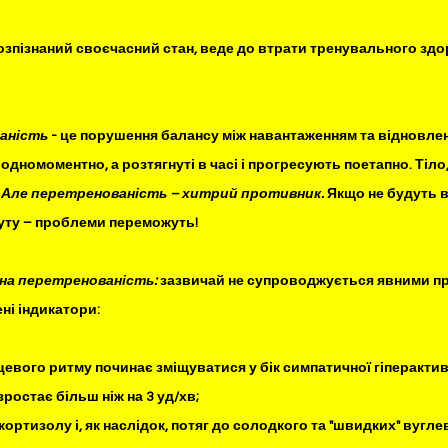
розпізнаний своєчасний стан, веде до втрати тренувального здор
аність 
- це порушення балансу між навантаженням та відновлен
одномоментно, а розтягнуті в часі і прогресують поетапно. Тіло
 
Але перетренованість – хитрий противник.
 Якщо не будуть в
буту – проблеми переможуть!
ьна перетренованість:
 зазвичай не супроводжується явними п
ні індикатори:
рцевого ритму починає зміщуватися у бік симпатичної гіперактив
зростає більш ніж на 3 уд/хв;
 кортизолу і, як наслідок, потяг до солодкого та "швидких" вугле