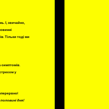
. І, звичайно, 
повинні 
в. Тільки тоді ми 
 симптомів. 
стресом у 
зперервно! 
половині дня!