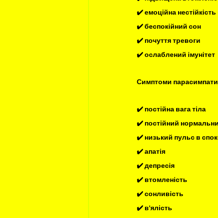
✔️ емоційна нестійкість 
✔️ беспокійний сон
✔️ почуття тревоги
✔️ ослаблений імунітет
Симптоми парасимпатич
✔️ постійна вага тіла
✔️ постійний нормальни
✔️ низький пульс в спок
✔️ апатія
✔️ депресія
✔️ втомленість
✔️ сонливість
✔️ в'ялість