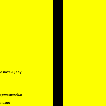
о потенціалу. 
ортсмени) не 
еними!