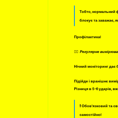
Тобто, нормальний ф
блокує та заважає, я
Профілактика!
✍🏻  Регулярне вимірюв
Нічний моніторинг дає 
Підійде і вранішнє вимі
Різниця в 5-6 ударів, в
❗️ Обов'язковий та с
самостійно!