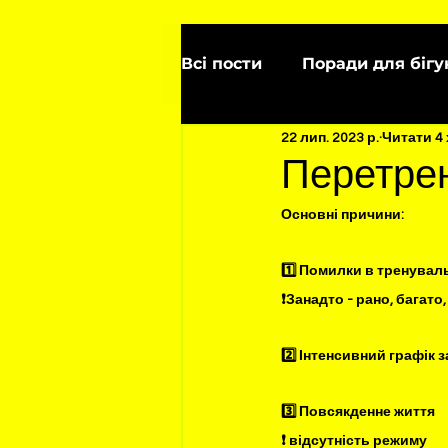
Всі пости
Поради для бігу
22 лип. 2023 р.
Читати 4
Харчування
Забіг
Перетрен
Основні причини:
1️⃣ Помилки в тренувал
❗️Занадто - рано, багато
2️⃣ Інтенсивний графік за
3️⃣ Повсякденне життя
❗️ відсутність режиму