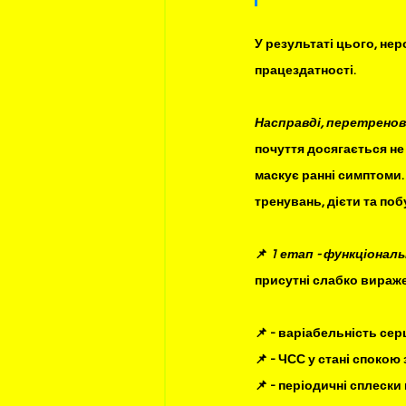
У результаті цього, не
працездатності.
⠀
Насправді, перетренов
почуття досягається не 
маскує ранні симптоми.
тренувань, дієти та по
⠀
📌 
1 етап - функціонал
присутні слабко вираже
⠀
📌 - варіабельність се
📌 - ЧСС у стані спокою 
📌 - періодичні сплески