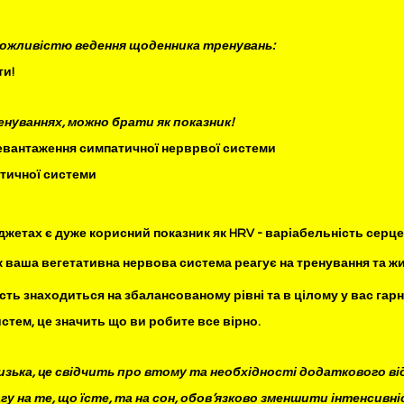
 можливістю ведення щоденника тренувань:
и! 
нуваннях, можно брати як показник! 
ревантаження симпатичної нерврвої системи 
атичної системи 
джетах є дуже корисний показник як HRV - варіабельність серце
як ваша вегетативна нервова система реагує на тренування та жи
ть знаходиться на збалансованому рівні та в цілому у вас гарн
стем, це значить що ви робите все вірно. 
зька, це свідчить про втому та необхідності додаткового від
гу 
на те, що їсте, та на сон, обов’язково зменшити інтенсивн