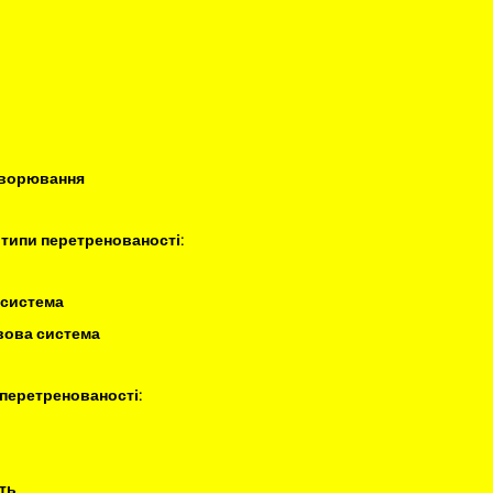
ахворювання
типи перетренованості:
 система 
вова система 
перетренованості:
ть 