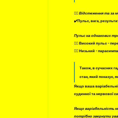
✍🏻 Відстеження та за
✔️Пульс, вага, результат
Пульс на однакових тре
✍🏻 Високий пульс - пе
✍🏻 Низький - парасимп
Також, в сучасних га
стан, який показує, 
Якщо ваша варіабельніс
судинної та нервової си
Якщо варіабельність ни
потрібно звернути ува