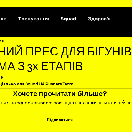
нів
Тренування
Squad
Здоров'я
 хв
НИЙ ПРЕС ДЛЯ БІГУНІВ
А З 3х ЕТАПІВ
 р.
ціально для Squad UA Runners Team.
Хочете прочитати більше?
ться на squaduarunners.com, щоб продовжити читати цей по
Підписатися