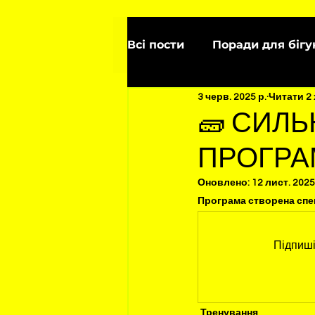
Всі пости
Поради для бігу
3 черв. 2025 р.
Читати 2
Харчування
Забіг
🧱 СИЛЬ
ПРОГРАМ
Оновлено:
12 лист. 2025
Програма створена спе
Підпиші
Тренування