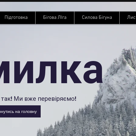
Підготовка
Бігова ЛІга
Силова Бігуна
Лис
милка
так! Ми вже перевіряємо!
нутись на головну