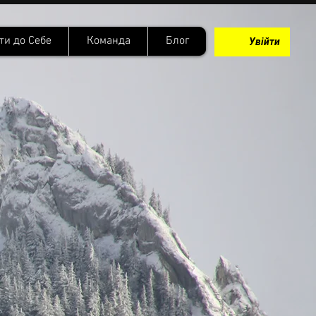
ти до Себе
Команда
Блог
Увійти