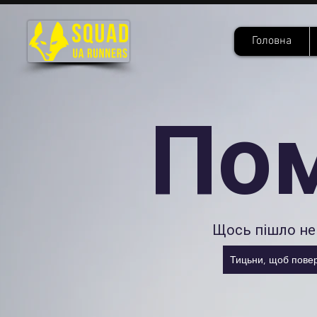
Головна
По
Щось пішло не 
Тицьни, щоб повер