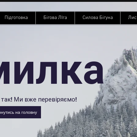
Підготовка
Бігова ЛІга
Силова Бігуна
Лис
милка
так! Ми вже перевіряємо!
нутись на головну