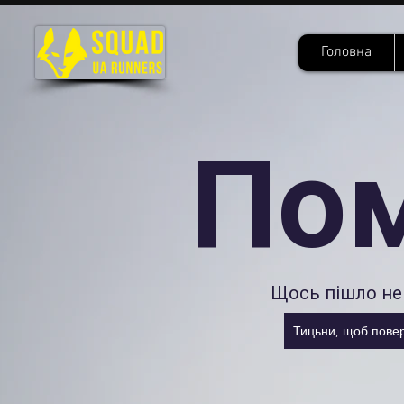
Головна
По
Щось пішло не 
Тицьни, щоб повер