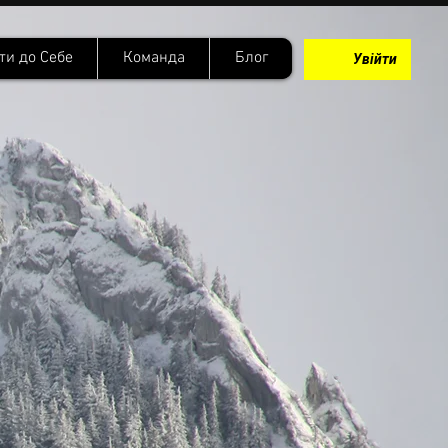
ти до Себе
Команда
Блог
Увійти