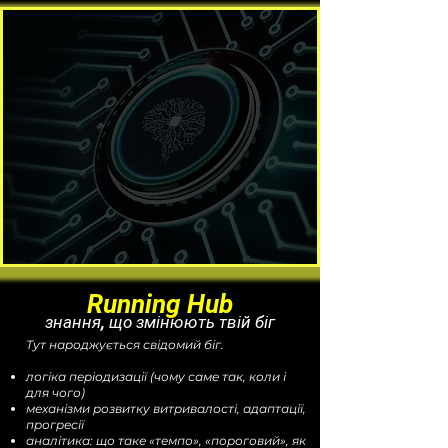
Running Hub
знання, що змінюють твій біг
Тут народжується свідомий біг.
логіка періодизації (чому саме так, коли і
для чого)
механізми розвитку витривалості, адаптації,
прогресії
аналітика: що таке «темпо», «пороговий», як