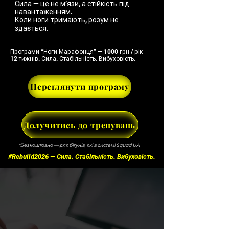
Сила — це не м’язи, а стійкість під
навантаженням.
Коли ноги тримають, розум не
здається.
Програми “Ноги Марафонця” — 1000 грн / рік
12 тижнів. Сила. Стабільність. Вибуховість.
Переглянути програму
Долучитись до тренувань
*Безкоштовно — для бігунів, які в системі Squad UA
#Rebuild2026 — Сила. Стабільність. Вибуховість.