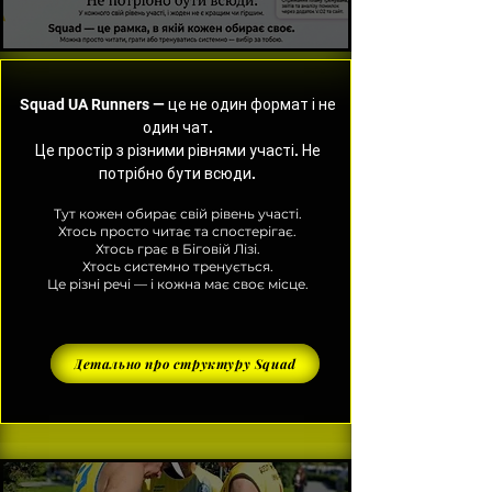
Squad UA Runners — це не один формат і не
один чат.
Це простір з різними рівнями участі. Не
потрібно бути всюди.
Тут
кожен обирає свій рівень участі.
Хтось просто читає та спостерігає.
Хтось грає в Біговій Лізі.
Хтось системно тренується.
Це різні речі — і кожна має своє місце.
Детально про структуру Squad