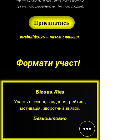
Ми — ті, хто тримає темп, коли важко.
Тут не про результати. Тут про людей.
Приєднатись
#Rebuild2026 — разом сильніші.
Формати участі
Бігова Ліга
Участь в сезоні, завдання, рейтинг,
мотивація, зворотний зв’язок.
Безкоштовно