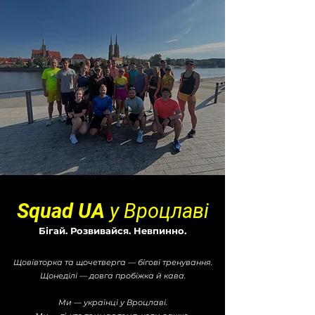
Squad UA у Вроцлаві
Бігай. Розвивайся. Невпинно.
Щовівторка та щочетверга — бігові тренування.
Щонеділі — довга пробіжка й кава.
Ми — українці у Вроцлаві.