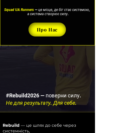
Squad UA Runners
— це місце, де біг стає системою,
а система створює силу.
Про Нас
#Rebuild2026 — поверни силу.
Не для результату. Для себе.
Rebuild
— це шлях до себе через
системність,