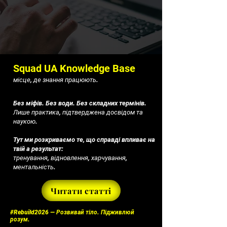
Squad UA Knowledge Base
місце, де знання працюють.
Без міфів. Без води. Без складних термінів.
Лише практика, підтверджена досвідом та
наукою.
Тут ми розкриваємо те, що справді впливає на
твій а результат:
тренування, відновлення, харчування,
ментальність.
Читати статті
#Rebuild2026 — Розвивай тіло. Підживлюй
розум.