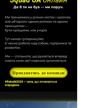
Де б ти не був — ми поруч.
Ми тренуємось у різних містах і країнах,
але об’єднані одним ритмом та одним
принципом —
бути кращими, ніж учора.
Тут немає суперництва.
Є чесна робота над собою, підтримка та
розвиток.
Ми — спільнота, що рухається вперед,
навіть коли світ навколо зупиняється.
Приєднатись до команди
#Rebuild2026 — сила, що починається
зсередини.