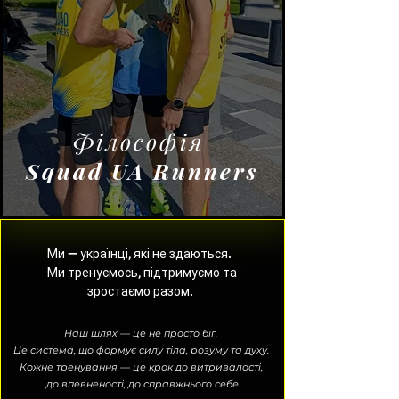
Філософія
Squad UA Runners
Ми — українці, які не здаються.
Ми тренуємось, підтримуємо та
зростаємо разом.
Наш шлях — це не просто біг.
Це система, що формує силу тіла, розуму та духу.
Кожне тренування — це крок до витривалості,
до впевненості, до справжнього себе.