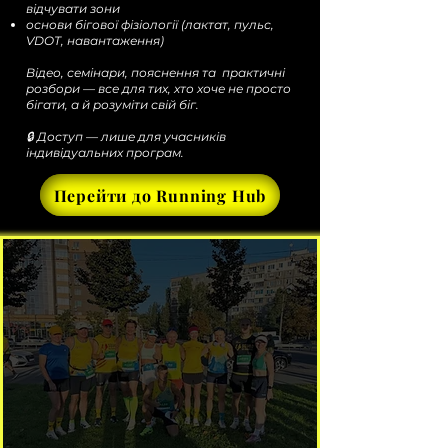
відчувати зони
основи бігової фізіології (лактат, пульс,
VDOT, навантаження)
Відео, семінари, пояснення та практичні
розбори — все для тих, хто хоче не просто
бігати, а й розуміти свій біг.
🔒 Доступ — лише для учасників
індивідуальних програм.
Перейти до Running Hub