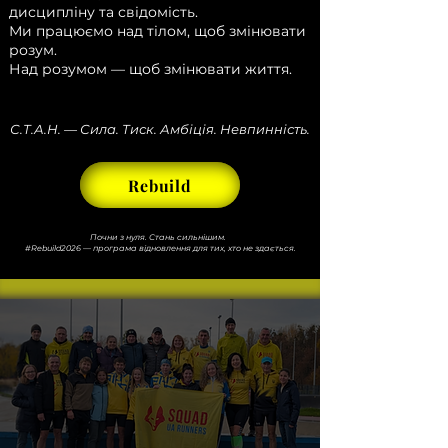
дисципліну та свідомість.
Ми працюємо над тілом, щоб змінювати
розум.
Над розумом — щоб змінювати життя.
С.Т.А.Н. — Сила. Тиск. Амбіція. Невпинність.
Rebuild
Почни з нуля. Стань сильнішим.
#Rebuild2026 — програма відновлення для тих, хто не здається.