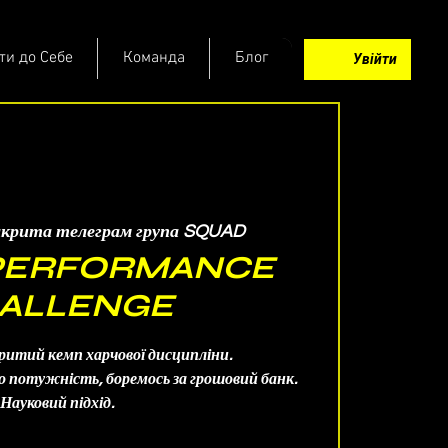
ти до Себе
Команда
Блог
Увійти
акрита телеграм група SQUAD
PERFORMANCE
ALLENGE
итий кемп харчової дисципліни.
мо потужність, боремось за грошовий банк.
Науковий підхід.