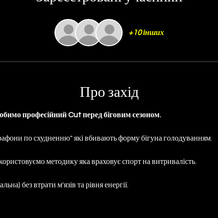
+10 інших
Про захід
робимо професійний Cut перед біговим сезоном.
рафони по схудненню" які вбивають форму бігуна голодуванням. 
ористовуємо методику яка враховує спорт на витривалість.
альна) без втрати м'язів та рівня енергії.