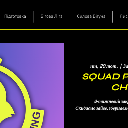
Підготовка
Бігова ЛІга
Силова Бігуна
Лис
пт, 20 лют.
  |  
З
SQUAD 
CH
8-тижневий закр
Скидаємо зайве, зберігає