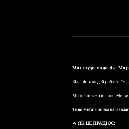
Ми не худнемо до літа. Ми 
Більшість людей роблять "ма
Ми працюємо інакше. Ми вик
Твоя мета:
 Бойова вага (змаг
🔥 
ЯК ЦЕ ПРАЦЮЄ: