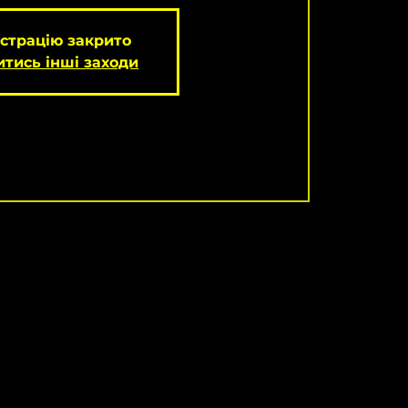
страцію закрито
тись інші заходи