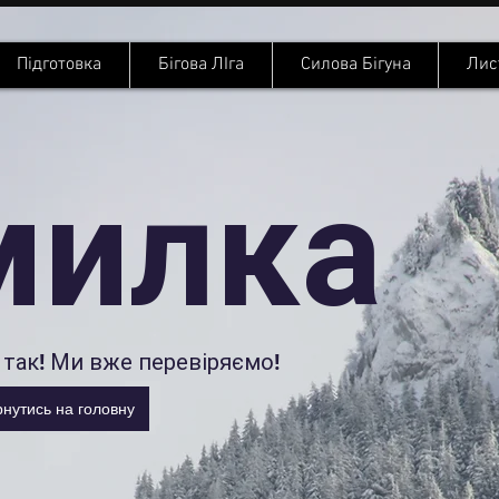
Підготовка
Бігова ЛІга
Силова Бігуна
Лис
милка
так! Ми вже перевіряємо!
нутись на головну