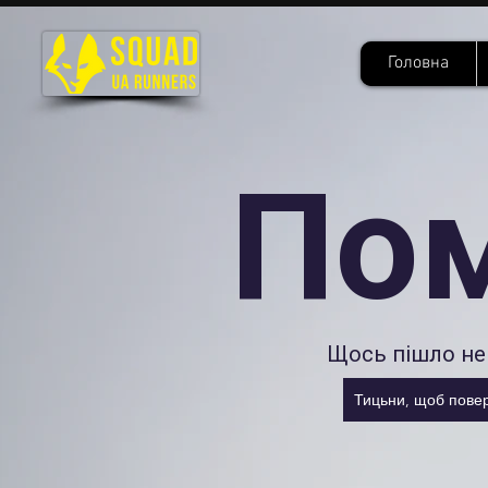
Головна
По
Щось пішло не 
Тицьни, щоб повер