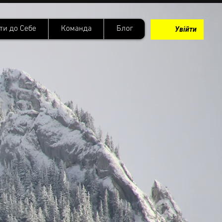
ти до Себе
Команда
Блог
Увійти