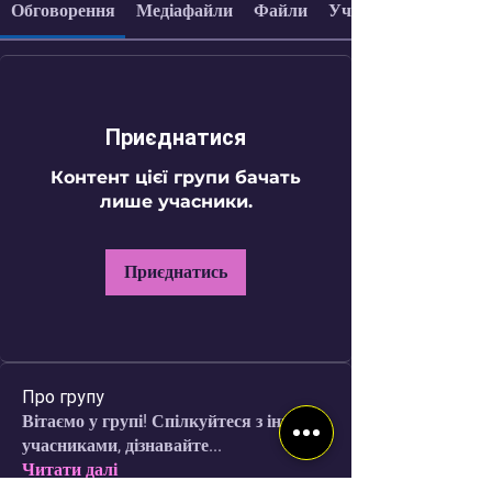
Обговорення
Медіафайли
Файли
Учасники
Приєднатися
Контент цієї групи бачать
лише учасники.
Приєднатись
Про групу
Вітаємо у групі! Спілкуйтеся з іншими
учасниками, дізнавайте
...
Читати далі