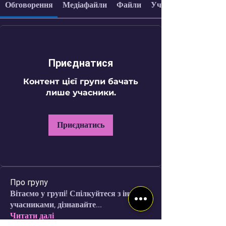
Обговорення
Медіафайли
Файли
Учасники
Приєднатися
Контент цієї групи бачать
лише учасники.
Приєднатись
Про групу
Вітаємо у групі! Спілкуйтеся з іншими
учасниками, дізнавайте
...
Читати далі