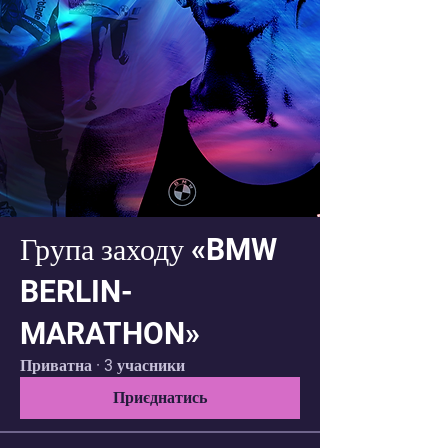
Група заходу «BMW
BERLIN-
MARATHON»
Приватна
·
3 учасники
Приєднатись